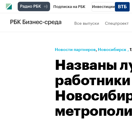
Подписка на РБК
Инвестиции
РБК Вино
Спорт
Школа управления
Все выпуски
Спецпроект
Национальные проекты
Город
Стил
Кредитные рейтинги
Франшизы
Га
Новости партнеров
⁠,
Новосибирск
,
1
Политика
Экономика
Бизнес
Те
Названы л
работники
Новосибир
метрополи