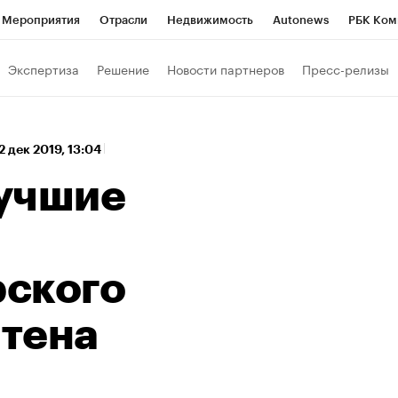
Мероприятия
Отрасли
Недвижимость
Autonews
РБК Ком
 РБК
РБК Образование
РБК Курсы
РБК Life
Тренды
Виз
Экспертиза
Решение
Новости партнеров
Пресс-релизы
ь
Крипто
РБК Бизнес-среда
Дискуссионный клуб
Исследо
зета
Спецпроекты СПб
Конференции СПб
Спецпроекты
2 дек 2019, 13:04
хнологии и медиа
Финансы
Рынок наличной валюты
учшие
ского
тена