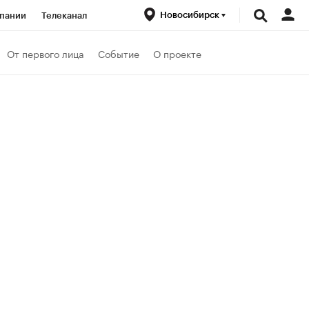
Новосибирск
пании
Телеканал
ионеры
От первого лица
Событие
О проекте
вания
Проверка контрагентов