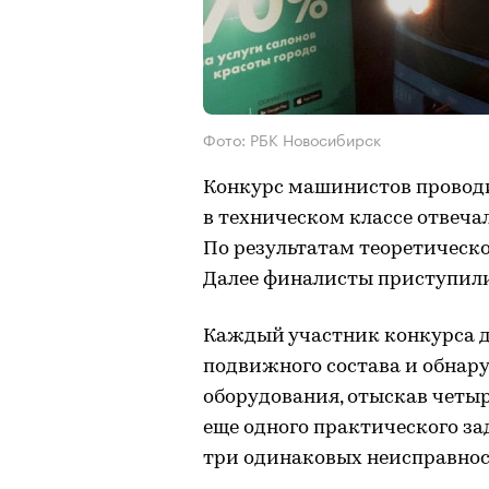
Фото: РБК Новосибирск
Конкурс машинистов проводил
в техническом классе отвеча
По результатам теоретическо
Далее финалисты приступили
Каждый участник конкурса 
подвижного состава и обнар
оборудования, отыскав четыр
еще одного практического з
три одинаковых неисправнос