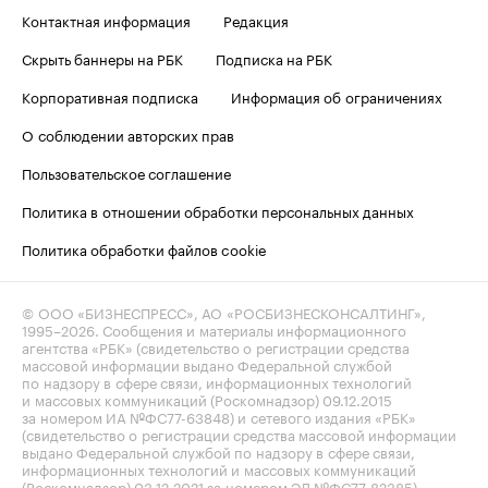
Контактная информация
Редакция
Скрыть баннеры на РБК
Подписка на РБК
Корпоративная подписка
Информация об ограничениях
О соблюдении авторских прав
Пользовательское соглашение
Политика в отношении обработки персональных данных
Политика обработки файлов cookie
© ООО «БИЗНЕСПРЕСС», АО «РОСБИЗНЕСКОНСАЛТИНГ»,
1995–2026
. Сообщения и материалы информационного
агентства «РБК» (свидетельство о регистрации средства
массовой информации выдано Федеральной службой
по надзору в сфере связи, информационных технологий
и массовых коммуникаций (Роскомнадзор) 09.12.2015
за номером ИА №ФС77-63848) и сетевого издания «РБК»
(свидетельство о регистрации средства массовой информации
выдано Федеральной службой по надзору в сфере связи,
информационных технологий и массовых коммуникаций
(Роскомнадзор) 03.12.2021 за номером ЭЛ №ФС77-82385)